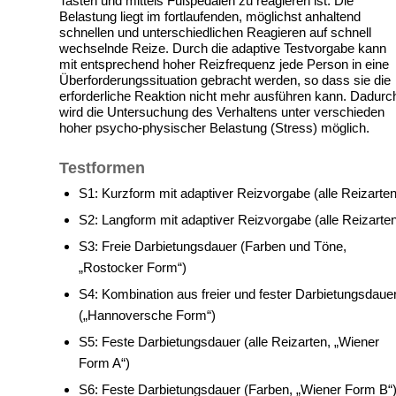
Tasten und mittels Fußpedalen zu reagieren ist. Die
Belastung liegt im fortlaufenden, möglichst anhaltend
schnellen und unterschiedlichen Reagieren auf schnell
wechselnde Reize. Durch die adaptive Testvorgabe kann
mit entsprechend hoher Reizfrequenz jede Person in eine
Überforderungssituation gebracht werden, so dass sie die
erforderliche Reaktion nicht mehr ausführen kann. Dadurc
wird die Untersuchung des Verhaltens unter verschieden
hoher psycho-physischer Belastung (Stress) möglich.
Testformen
S1: Kurzform mit adaptiver Reizvorgabe (alle Reizarten
S2: Langform mit adaptiver Reizvorgabe (alle Reizarte
S3: Freie Darbietungsdauer (Farben und Töne,
„Rostocker Form“)
S4: Kombination aus freier und fester Darbietungsdaue
(„Hannoversche Form“)
S5: Feste Darbietungsdauer (alle Reizarten, „Wiener
Form A“)
S6: Feste Darbietungsdauer (Farben, „Wiener Form B“