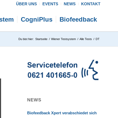
ÜBER UNS
EVENTS
NEWS
KONTAKT
ystem
CogniPlus
Biofeedback
Du bist hier:
Startseite
/
Wiener Testsystem
/
Alle Tests
/
DT
NEWS
Biofeedback Xpert verabschiedet sich