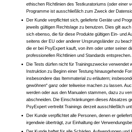
ethischen Richtlinien des Testkuratoriums (oder einer v
Programme ist ausschließlich zum Zweck der Datensic
Der Kunde verpflichtet sich, gelieferte Geräte und P
jeweils gültigen Rechtslage zu benutzen. Dies gilt auc
sich ebenso, die für diese Produkte gültigen Ein- un
seitens der EU oder anderer Ursprungsländer zu beacht
die er bei PsyExpert kauft, von ihm oder unter seiner d
professionellen Richtlinien und Standards entsprechen.
Die Tests dürfen nicht für Trainingszwecke verwendet we
Instruktion zu Beginn einer Testung hinausgehende Form
insbesondere das Itemmaterial zu erläutern; insbesond
gewöhnen“ ganz oder teilweise machen zu lassen. Auch 
werden oder aus den Manualen stammen, dazu zu verw
abschneiden. Die Einschränkungen dieses Absatzes gelten
PsyExpert vertreibt Trainings derzeit ausschließlich u
Der Kunde verpflichtet alle Personen, denen er gelief
irgendwie überträgt, zur Einhaltung der Verwendungs
Der Kunde haftet für alle Schäden, Aufwendungen und K