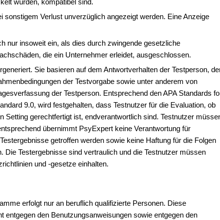
kelt wurden, kompatibel sind.
 sonstigem Verlust unverzüglich angezeigt werden. Eine Anzeige
h nur insoweit ein, als dies durch zwingende gesetzliche
Sachschäden, die ein Unternehmer erleidet, ausgeschlossen.
rgeneriert. Sie basieren auf dem Antwortverhalten der Testperson, de
 Rahmenbedingungen der Testvorgabe sowie unter anderem von
d Tagesverfassung der Testperson. Entsprechend den APA Standards fo
ndard 9.0, wird festgehalten, dass Testnutzer für die Evaluation, ob
 Setting gerechtfertigt ist, endverantwortlich sind. Testnutzer müsse
mentsprechend übernimmt PsyExpert keine Verantwortung für
 Testergebnisse getroffen werden sowie keine Haftung für die Folgen
. Die Testergebnisse sind vertraulich und die Testnutzer müssen
ichtlinien und -gesetze einhalten.
amme erfolgt nur an beruflich qualifizierte Personen. Diese
nicht entgegen den Benutzungsanweisungen sowie entgegen den