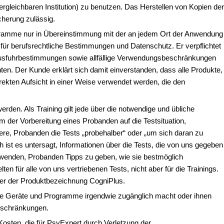
ergleichbaren Institution) zu benutzen. Das Herstellen von Kopien der
herung zulässig.
rogramme nur in Übereinstimmung mit der an jedem Ort der Anwendung
h für berufsrechtliche Bestimmungen und Datenschutz. Er verpflichtet
d Ausfuhrbestimmungen sowie allfällige Verwendungsbeschränkungen
en. Der Kunde erklärt sich damit einverstanden, dass alle Produkte,
irekten Aufsicht in einer Weise verwendet werden, die den
rden. Als Training gilt jede über die notwendige und übliche
 der Vorbereitung eines Probanden auf die Testsituation,
ere, Probanden die Tests „probehalber“ oder „um sich daran zu
ist es untersagt, Informationen über die Tests, die von uns gegeben
enden, Probanden Tipps zu geben, wie sie bestmöglich
 für alle von uns vertriebenen Tests, nicht aber für die Trainings.
nter der Produktbezeichnung CogniPlus.
erte Geräte und Programme irgendwie zugänglich macht oder ihnen
beschränkungen.
osten, die für PsyExpert durch Verletzung der